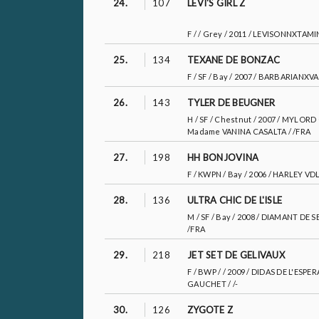
24.
107
LEVI'S GIRL Z
F / / Grey / 2011 / LEVISONNXTAMI
25.
134
TEXANE DE BONZAC
F / SF / Bay / 2007 / BARBARIANX
26.
143
TYLER DE BEUGNER
H / SF / Chestnut / 2007 / MYL
Madame VANINA CASALTA / /FRA
27.
198
HH BONJOVINA
F / KWPN / Bay / 2006 / HARLEY 
28.
136
ULTRA CHIC DE L'ISLE
M / SF / Bay / 2008 / DIAMANT DE
/FRA
29.
218
JET SET DE GELIVAUX
F / BWP / / 2009 / DIDAS DE L'ES
GAUCHET / /-
30.
126
ZYGOTE Z