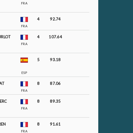
FRA
4
92.74
FRA
URLOT
4
107.64
FRA
5
93.18
ESP
AT
8
87.06
FRA
ERC
8
89.35
FRA
REN
8
91.61
FRA