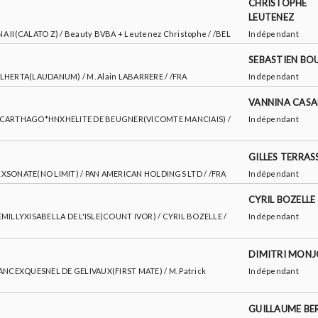
CHRISTOPHE
LEUTENEZ
NA II(CALATO Z) / Beauty BVBA + Leutenez Christophe / /BEL
Indépendant
SEBASTIEN BO
VALHERTA(LAUDANUM) / M. Alain LABARRERE / /FRA
Indépendant
VANNINA CASA
ORD CARTHAGO*HNXHELITE DE BEUGNER(VICOMTE MANCIAIS) /
Indépendant
GILLES TERRAS
VDLXSONATE(NO LIMIT) / PAN AMERICAN HOLDINGS LTD / /FRA
Indépendant
CYRIL BOZELLE
 SEMILLYXISABELLA DE L'ISLE(COUNT IVOR) / CYRIL BOZELLE /
Indépendant
DIMITRI MON
PERANCEXQUESNEL DE GELIVAUX(FIRST MATE) / M. Patrick
Indépendant
GUILLAUME BE