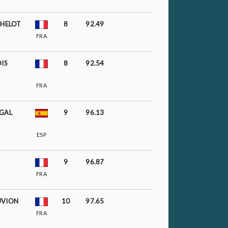
THELOT
8
92.49
FRA
IS
8
92.54
FRA
GAL
9
96.13
ESP
9
96.87
FRA
UVION
10
97.65
FRA