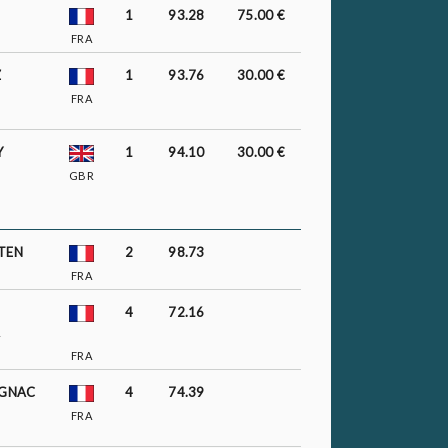
1
93.28
75.00 €
FRA
Z
1
93.76
30.00 €
FRA
Y
1
94.10
30.00 €
GBR
TEN
2
98.73
FRA
4
72.16
FRA
IGNAC
4
74.39
FRA