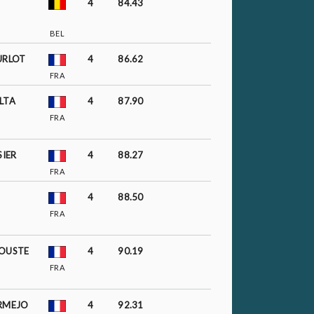
4
84.43
BEL
URLOT
4
86.62
FRA
LTA
4
87.90
FRA
SIER
4
88.27
FRA
4
88.50
FRA
JOUSTE
4
90.19
FRA
RMEJO
4
92.31