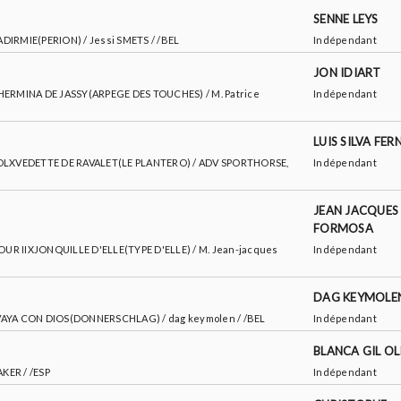
SENNE LEYS
ADIRMIE(PERION) / Jessi SMETS / /BEL
Indépendant
JON IDIART
CXHERMINA DE JASSY(ARPEGE DES TOUCHES) / M. Patrice
Indépendant
LUIS SILVA FE
E POLXVEDETTE DE RAVALET(LE PLANTERO) / ADV SPORTHORSE,
Indépendant
JEAN JACQUES
FORMOSA
A COUR IIXJONQUILLE D'ELLE(TYPE D'ELLE) / M. Jean-jacques
Indépendant
DAG KEYMOLE
ZXVAYA CON DIOS(DONNERSCHLAG) / dag keymolen / /BEL
Indépendant
BLANCA GIL OL
AKER / /ESP
Indépendant