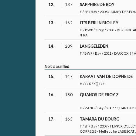
12.
137
SAPPHIRE DE ROY
F / SF / Bay / 2006 / JUMPY DES
13.
162
IT'S BERLIN BIOLLEY
H / BWP / Grey / 2008 / BERLINX
/FRA
14.
209
LANGGELEDEN
F / BWP / Bay / 2011 / DARCOX() /
Not classified
15.
147
KARAAT VAN DE DOPHEIDE
H / / / 0 / X() / / /-
16.
180
QUANOS DE FROY Z
H / ZANG / Bay / 2007 / QUANTUMX
17.
165
TAMARA DU BOURG
F / SF / Bay / 2007 / FLIPPER D’
CORREGE - Melle Julie LABESCAT 