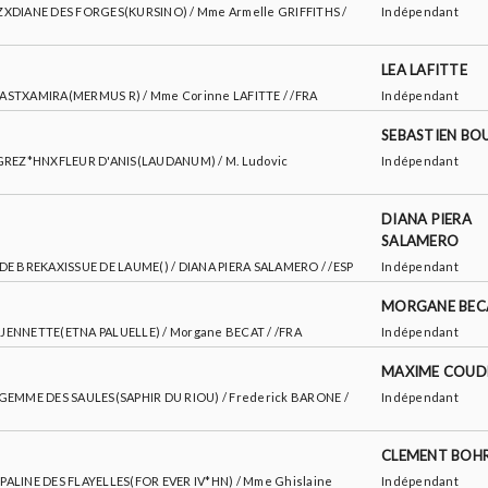
R ZXDIANE DES FORGES(KURSINO) / Mme Armelle GRIFFITHS /
Indépendant
LEA LAFITTE
BEASTXAMIRA(MERMUS R) / Mme Corinne LAFITTE / /FRA
Indépendant
SEBASTIEN BO
DE GREZ*HNXFLEUR D'ANIS(LAUDANUM) / M. Ludovic
Indépendant
DIANA PIERA
SALAMERO
T DE BREKAXISSUE DE LAUME() / DIANA PIERA SALAMERO / /ESP
Indépendant
MORGANE BEC
YXJENNETTE(ETNA PALUELLE) / Morgane BECAT / /FRA
Indépendant
MAXIME COUD
TEXGEMME DES SAULES(SAPHIR DU RIOU) / Frederick BARONE /
Indépendant
CLEMENT BOH
OPALINE DES FLAYELLES(FOR EVER IV*HN) / Mme Ghislaine
Indépendant