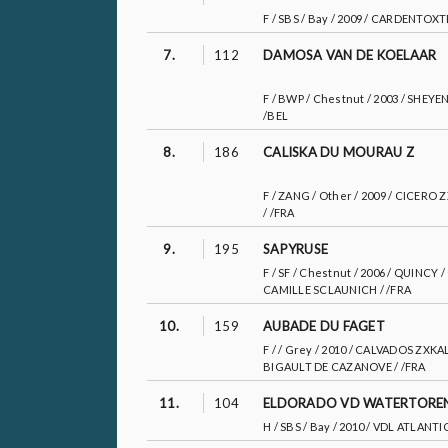
F / SBS / Bay / 2009 / CARDENTO
7.
112
DAMOSA VAN DE KOELAAR
F / BWP / Chestnut / 2003 / SHE
/BEL
8.
186
CALISKA DU MOURAU Z
F / ZANG / Other / 2009 / CICER
/ /FRA
9.
195
SAPYRUSE
F / SF / Chestnut / 2006 / QUINC
CAMILLE SCLAUNICH / /FRA
10.
159
AUBADE DU FAGET
F / / Grey / 2010 / CALVADOS ZX
BIGAULT DE CAZANOVE / /FRA
11.
104
ELDORADO VD WATERTORE
H / SBS / Bay / 2010 / VDL ATLAN