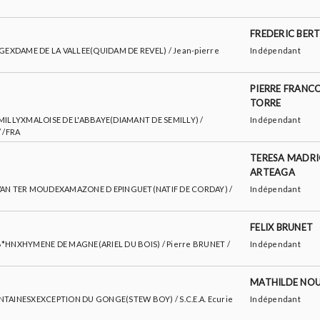
FREDERIC BER
A LOGEXDAME DE LA VALLEE(QUIDAM DE REVEL) / Jean-pierre
Indépendant
PIERRE FRANCO
TORRE
 SEMILLYXMALOISE DE L'ABBAYE(DIAMANT DE SEMILLY) /
Indépendant
 /FRA
TERESA MADRI
ARTEAGA
IMO VAN TER MOUDEXAMAZONE D EPINGUET(NATIF DE CORDAY) /
Indépendant
FELIX BRUNET
RO B*HNXHYMENE DE MAGNE(ARIEL DU BOIS) / Pierre BRUNET /
Indépendant
MATHILDE NO
 FONTAINESXEXCEPTION DU GONGE(STEW BOY) / S.C.E.A. Ecurie
Indépendant