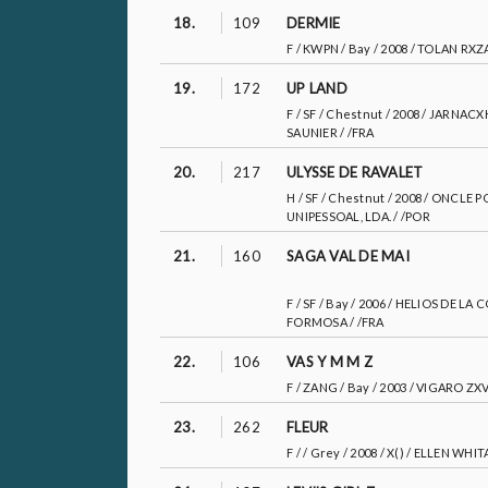
18.
109
DERMIE
F / KWPN / Bay / 2008 / TOLAN RXZ
19.
172
UP LAND
F / SF / Chestnut / 2008 / JARNA
SAUNIER / /FRA
20.
217
ULYSSE DE RAVALET
H / SF / Chestnut / 2008 / ONCL
UNIPESSOAL, LDA. / /POR
21.
160
SAGA VAL DE MAI
F / SF / Bay / 2006 / HELIOS DE L
FORMOSA / /FRA
22.
106
VAS Y M M Z
F / ZANG / Bay / 2003 / VIGARO 
23.
262
FLEUR
F / / Grey / 2008 / X() / ELLEN WHIT