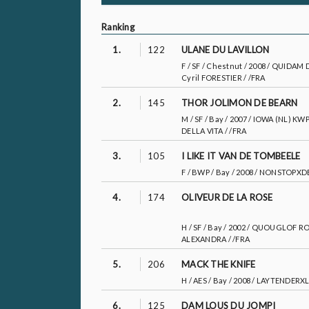
Ranking
1.
122
ULANE DU LAVILLON
F / SF / Chestnut / 2008 / QUI
Cyril FORESTIER / /FRA
2.
145
THOR JOLIMON DE BEARN
M / SF / Bay / 2007 / IOWA (NL)
DELLA VITA / /FRA
3.
105
I LIKE IT VAN DE TOMBEELE
F / BWP / Bay / 2008 / NONSTOPX
4.
174
OLIVEUR DE LA ROSE
H / SF / Bay / 2002 / QUOUGLOF
ALEXANDRA / /FRA
5.
206
MACK THE KNIFE
H / AES / Bay / 2008 / LAYTENDE
6.
125
DAM LOUS DU JOMPI