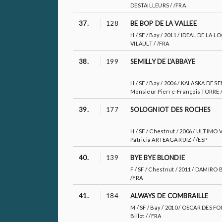
DESTAILLEURS / /FRA
37.
128
BE BOP DE LA VALLEE
H / SF / Bay / 2011 / IDEAL DE L
VILAULT / /FRA
38.
199
SEMILLY DE L'ABBAYE
H / SF / Bay / 2006 / KALASKA DE
Monsieur Pierre-François TORRE /
39.
177
SOLOGNIOT DES ROCHES
H / SF / Chestnut / 2006 / ULT
Patricia ARTEAGA RUIZ / /ESP
40.
139
BYE BYE BLONDIE
F / SF / Chestnut / 2011 / DAMI
/FRA
41.
184
ALWAYS DE COMBRAILLE
M / SF / Bay / 2010 / OSCAR DES
Billot / /FRA