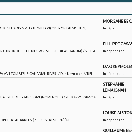
MORGANE BEC
DAM DE REVELXOLYMPE DU LAVILLON(OBERON DU MOULIN) /
Indépendant
PHILIPPE CASA
 KWPNXHIRONDELLE DE NIEUWKESTEL (BE)(LAUDANUM) / S.C.E.A.
Indépendant
DAG KEYMOLE
DEA VAN TOMBEELE(CANADIAN RIVER) / Dag Keymolen / /BEL
Indépendant
STEPHANIE
LEMAIGNAN
 ROUGEXILE DE FRANCE GIRL(NOMENOE II) / PETRAZZO GRACIA
Indépendant
LOUISE ALSTO
RXLORETTA B(HAARLEM) / LOUISE ALSTON / /GBR
Indépendant
GUILLAUME BE