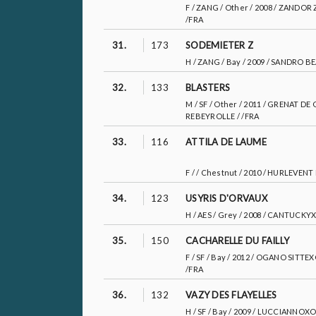
F / ZANG / Other / 2008 / ZANDO
/FRA
31.
173
SODEMIETER Z
H / ZANG / Bay / 2009 / SANDRO 
32.
133
BLASTERS
M / SF / Other / 2011 / GRENAT 
REBEYROLLE / /FRA
33.
116
ATTILA DE LAUME
F / / Chestnut / 2010 / HURLEVEN
34.
123
USYRIS D'ORVAUX
H / AES / Grey / 2008 / CANTUCK
35.
150
CACHARELLE DU FAILLY
F / SF / Bay / 2012 / OGANO SIT
/FRA
36.
132
VAZY DES FLAYELLES
H / SF / Bay / 2009 / LUCCIANNOX