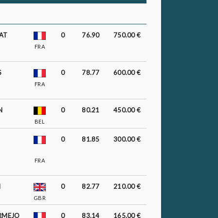
AT
0
76.90
750.00 €
FRA
S
0
78.77
600.00 €
FRA
N
0
80.21
450.00 €
BEL
0
81.85
300.00 €
FRA
N
0
82.77
210.00 €
GBR
RMEJO
0
83.14
165.00 €