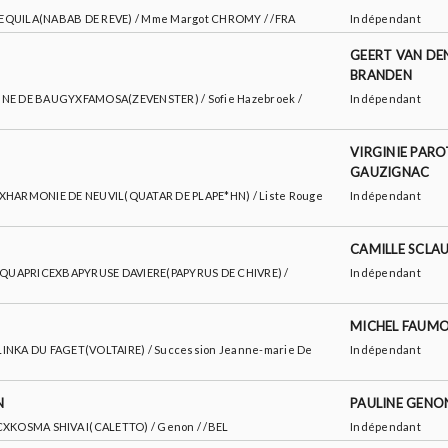
XTEQUILA(NABAB DE REVE) / Mme Margot CHROMY / /FRA
Indépendant
GEERT VAN DE
BRANDEN
YENNE DE BAUGYXFAMOSA(ZEVENSTER) / Sofie Hazebroek /
Indépendant
VIRGINIE PARO
GAUZIGNAC
O ZXHARMONIE DE NEUVIL(QUATAR DE PLAPE*HN) / Liste Rouge
Indépendant
CAMILLE SCLA
Y / QUAPRICEXBAPYRUSE DAVIERE(PAPYRUS DE CHIVRE) /
Indépendant
MICHEL FAUM
KALINKA DU FAGET(VOLTAIRE) / Succession Jeanne-marie De
Indépendant
N
PAULINE GENO
TICXKOSMA SHIVA I(CALETTO) / Genon / /BEL
Indépendant