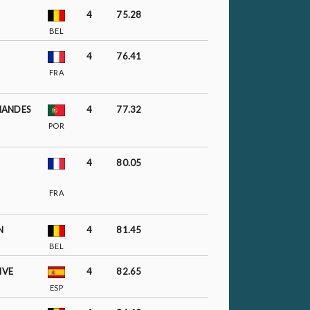
4
75.28
BEL
4
76.41
FRA
RNANDES
4
77.32
POR
4
80.05
FRA
N
4
81.45
BEL
IVE
4
82.65
ESP