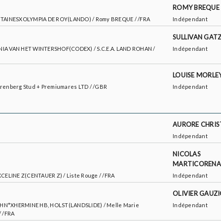
ROMY BREQUE
 FONTAINESXOLYMPIA DE ROY(LANDO) / Romy BREQUE / /FRA
Indépendant
SULLIVAN GAT
TANIA VAN HET WINTERSHOF(CODEX) / S.C.E.A. LAND ROHAN /
Indépendant
LOUISE MORLE
 Arenberg Stud + Premiumares LTD / /GBR
Indépendant
AURORE CHRIS
Indépendant
NICOLAS
MARTICORENA
CELINE Z(CENTAUER Z) / Liste Rouge / /FRA
Indépendant
OLIVIER GAUZ
ELLE*HN*XHERMINE HB, HOLST(LANDSLIDE) / Melle Marie
Indépendant
/ /FRA