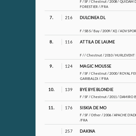
F / SF / Chestnut / 2008 / QUID
FORESTIER / /FRA
7.
216
DULCINEA DL
F / SBS / Bay / 2009 / X() / ADV S
8.
116
ATTILA DE LAUME
F / / Chestnut / 2010 / HURLEVEN
9.
124
MAGIC MOUSSE
F / SF / Chestnut / 2000 / ROYA
GARIBALDI / /FRA
10.
139
BYE BYE BLONDIE
F / SF / Chestnut / 2011 / DAMI
11.
176
SISKIA DE MO
F / SF / Other / 2006 / APACHE 
/FRA
257
DAKINA