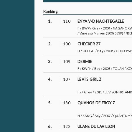
Ranking
1.
110
ENYA V/D NACHTEGAELE
F / BWP / Grey / 2004 / NAGA
/ Vanessa Marien (10095339) / /BE
2.
100
CHECKER 27
H / OLDBG / Bay / 2005 / CHICO'
3.
109
DERMIE
F / KWPN / Bay / 2008 / TOLAN RXZ
4.
107
LEVI'S GIRL Z
F / / Grey / 2011 / LEVISONNXTAMI
5.
180
QUANOS DE FROY Z
H / ZANG / Bay / 2007 / QUANTUMX
6.
122
ULANE DU LAVILLON