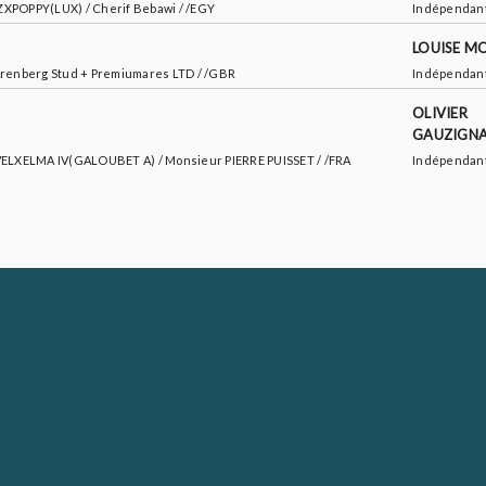
 ZXPOPPY(LUX) / Cherif Bebawi / /EGY
Indépendan
LOUISE M
 Arenberg Stud + Premiumares LTD / /GBR
Indépendan
OLIVIER
GAUZIGN
REVELXELMA IV(GALOUBET A) / Monsieur PIERRE PUISSET / /FRA
Indépendan