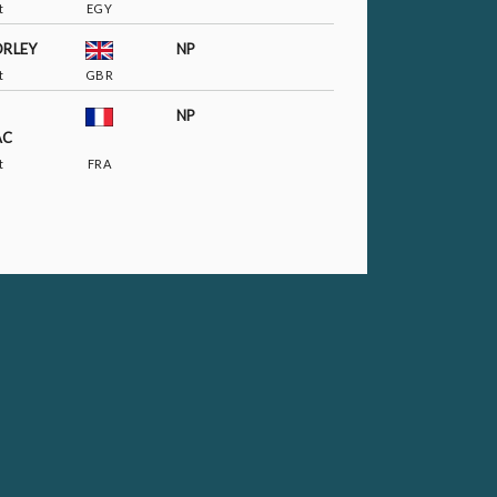
t
EGY
ORLEY
NP
t
GBR
NP
AC
t
FRA