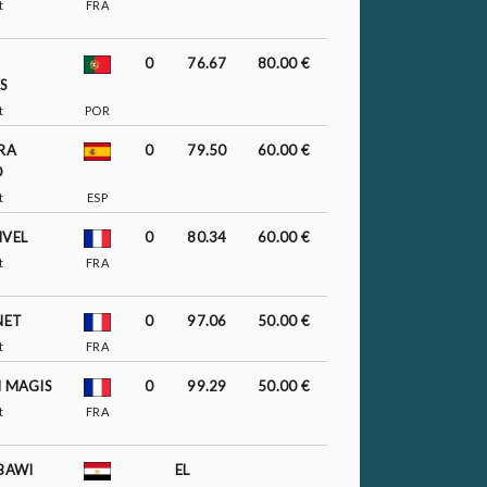
t
FRA
0
76.67
80.00 €
S
t
POR
RA
0
79.50
60.00 €
O
t
ESP
NVEL
0
80.34
60.00 €
t
FRA
NET
0
97.06
50.00 €
t
FRA
N MAGIS
0
99.29
50.00 €
t
FRA
EBAWI
EL