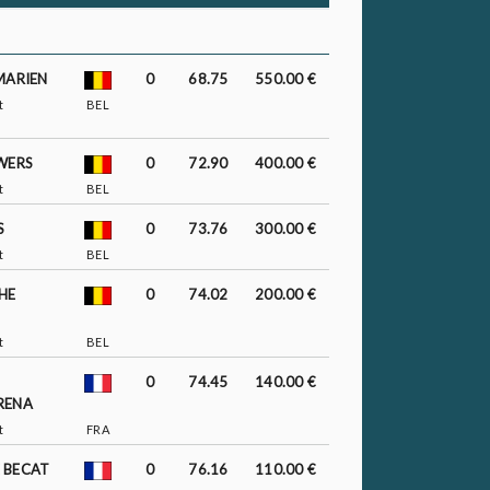
MARIEN
0
68.75
550.00 €
t
BEL
WERS
0
72.90
400.00 €
t
BEL
S
0
73.76
300.00 €
t
BEL
HE
0
74.02
200.00 €
t
BEL
0
74.45
140.00 €
RENA
t
FRA
 BECAT
0
76.16
110.00 €