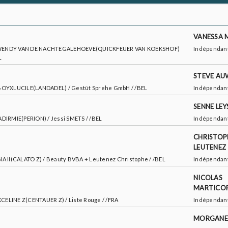
VANESSA 
NOXWENDY VAN DE NACHTEGALEHOEVE(QUICKFEUER VAN KOEKSHOF)
Indépendan
L
STEVE AU
S BOYXLUCILE(LANDADEL) / Gestüt Sprehe GmbH / /BEL
Indépendan
SENNE LEY
ADIRMIE(PERION) / Jessi SMETS / /BEL
Indépendan
CHRISTOP
LEUTENEZ
NA II(CALATO Z) / Beauty BVBA + Leutenez Christophe / /BEL
Indépendan
NICOLAS
MARTICO
CELINE Z(CENTAUER Z) / Liste Rouge / /FRA
Indépendan
MORGANE