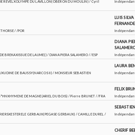
AM DE REVELXOLYMPE DU LAVILLON(OBERON DU MOULIN) / Cyril
Indépendan
LUIS SILVA
FERNANDE
PORTHORSE / /POR
Indépendan
DIANA PIE
SALAMER
T DE BREKAXISSUE DE LAUME() / DIANA PIERA SALAMERO / /ESP
Indépendan
LAURA BE
L FEUXUDINE DE BAUSSY(NARCOS II) / MONSIEUR SEBASTIEN
Indépendan
FELIX BRU
RO B*HNXHYMENE DE MAGNE(ARIEL DU BOIS) / Pierre BRUNET / /FRA
Indépendan
SEBASTIE
D'ADRIERSXESTERELE GERBAUX(PEGASE GERBAUX) / CAMILLE DUREL /
Indépendan
CHERIF B