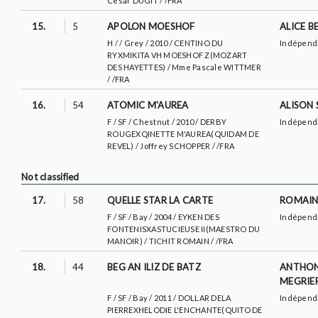
Cesar DUGIT / /FRA
15.
5
APOLON MOESHOF
ALICE B
H / / Grey / 2010 / CENTINO DU
Indépend
RYXMIKITA VH MOESHOF Z(MOZART
DES HAYETTES) / Mme Pascale WITTMER
/ /FRA
16.
54
ATOMIC M'AUREA
ALISON
F / SF / Chestnut / 2010 / DERBY
Indépend
ROUGEXQINETTE M'AUREA(QUIDAM DE
REVEL) / Joffrey SCHOPPER / /FRA
Not classified
17.
58
QUELLE STAR LA CARTE
ROMAIN
F / SF / Bay / 2004 / EYKEN DES
Indépend
FONTENISXASTUCIEUSE II(MAESTRO DU
MANOIR) / TICHIT ROMAIN / /FRA
18.
44
BEG AN ILIZ DE BATZ
ANTHO
MEGRIE
F / SF / Bay / 2011 / DOLLAR DELA
Indépend
PIERREXHELODIE L'ENCHANTE(QUITO DE