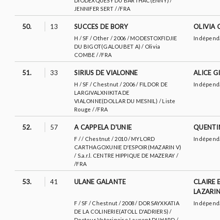
DIODEXQUESY DU BARTHAC(ENNY) /
JENNIFER SERT / /FRA
50.
13
SUCCES DE BORY
OLIVIA
H / SF / Other / 2006 / MODESTOXFIDJIE
Indépend
DU BIGOT(GALOUBET A) / Olivia
COMBE / /FRA
51.
33
SIRIUS DE VIALONNE
ALICE G
H / SF / Chestnut / 2006 / FILDOR DE
Indépend
LARGIVALXNIKITA DE
VIALONNE(DOLLAR DU MESNIL) / Liste
Rouge / /FRA
52.
57
A CAPPELA D'UNIE
QUENTI
F / / Chestnut / 2010 / MYLORD
Indépend
CARTHAGOXUNIE D'ESPOIR(MAZARIN V)
/ S.a.r.l. CENTRE HIPPIQUE DE MAZERAY /
/FRA
53.
41
ULANE GALANTE
CLAIRE
LAZARIN
F / SF / Chestnut / 2008 / DORSAYXKATIA
Indépend
DE LA COLINERIE(ATOLL D'ADRIERS) /
Docteur Veterinaire Laurent DUHARD /