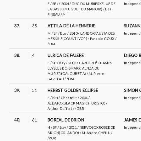
F / SF / / 2004 / DUC DU MURIERXELUE DE
Indépend
LA BASSE(MUGUET DU MANOIR) / Lea
PINEAU / /-
37.
35
ATTILA DE LA HENNERIE
SUZANN
M / SF / Bay / 2010 / LANDOXFAUSTA DES
Indépend
MESNILS(COUNT IVOR) / Pascale GOUX /
/FRA
38.
4
ULRICA DE FALERE
DIEGO 
F / SF / Bay / 2008 / CARDERO*CHAMPS
Indépend
ELYSEES BOISMARXFAENZA DU
MURIER(GALOUBET A) / M. Pierre
BARTEAU / /FRA
39.
31
HERBST GOLDEN ECLIPSE
SIMON 
F / ISH / Chestnut / 2004 /
Indépend
ALDATOXBLACK MAGIC(FURISTO) /
Arthur Duffort / /GBR
40.
61
BOREAL DE BRION
JAMES E
H / SF / Bay / 2011 / NERVOSOXROSEE DE
Indépend
BRION(ORLANDO) / M. Andre CHENU /
/POR