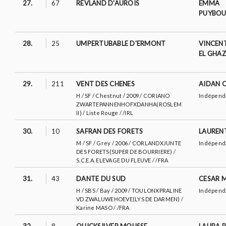
27.
67
REVLAND D'AUROIS
EMMA
PUYBOU
28.
25
UMPERTUBABLE D'ERMONT
VINCEN
EL GHAZ
29.
211
VENT DES CHENES
AIDAN O
H / SF / Chestnut / 2009 / CORIANO
Indépend
ZWARTEPANNENHOFXDANHA(ROSLEM
II) / Liste Rouge / /IRL
30.
10
SAFRAN DES FORETS
LAUREN
M / SF / Grey / 2006 / CORLANDXJUNTE
Indépend
DES FORETS(SUPER DE BOURRIERE) /
S.C.E.A. ELEVAGE DU FLEUVE / /FRA
31.
43
DANTE DU SUD
CESAR 
H / SBS / Bay / 2009 / TOULONXPRALINE
Indépend
VD ZWALUWEHOEVE(LYS DE DARMEN) /
Karine MASO / /FRA