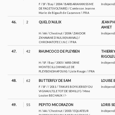
F / SF / Bay / 2004 / BARBARIANXKISS ME
Indépend
DE FAGET(VOLTAIRE) / Comtesse Jeanne
Marie de Bigault de Cazanove / /FRA
46.
2
QUEL D'AULIX
JEAN PH
AMIET
H / AA / Chestnut / 2004 / ZANDOR
Indépend
ZXHAVANE D'AULIX(NANVAL) /
CHROMATOTEC I.N.C / /FRA
47.
42
RHUMCOCO DE PLEYBEN
THIERRY
RIGOLE
H / SF / Bay / 2005 / AIRBORNE
Indépend
MONTECILLOXHAELLE DE
PLEYBEN(SHAFOUN) / Liste Rouge / /FRA
48.
62
BUTTERFLY DE SAM
LOUISE
F / SF / / 2011 / TINKA'S BOYXJERSEY DU
Indépend
VIGNAULT(LE TOT DE SEMILLY) / Mme
Louise BECHAUX / /-
49.
55
PEPITO MICORAZON
LORIS S
H / AA / Chestnut / 2003 / EQUATEUR
Indépend