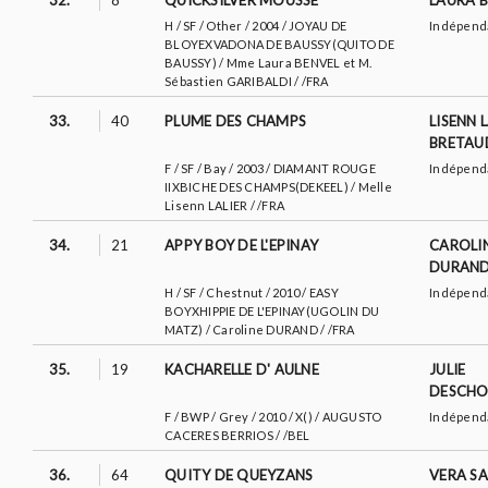
32.
8
QUICKSILVER MOUSSE
LAURA 
H / SF / Other / 2004 / JOYAU DE
Indépend
BLOYEXVADONA DE BAUSSY(QUITO DE
BAUSSY) / Mme Laura BENVEL et M.
Sébastien GARIBALDI / /FRA
33.
40
PLUME DES CHAMPS
LISENN 
BRETAU
F / SF / Bay / 2003 / DIAMANT ROUGE
Indépend
IIXBICHE DES CHAMPS(DEKEEL) / Melle
Lisenn LALIER / /FRA
34.
21
APPY BOY DE L'EPINAY
CAROLI
DURAN
H / SF / Chestnut / 2010 / EASY
Indépend
BOYXHIPPIE DE L'EPINAY(UGOLIN DU
MATZ) / Caroline DURAND / /FRA
35.
19
KACHARELLE D' AULNE
JULIE
DESCHO
F / BWP / Grey / 2010 / X() / AUGUSTO
Indépend
CACERES BERRIOS / /BEL
36.
64
QUITY DE QUEYZANS
VERA SA