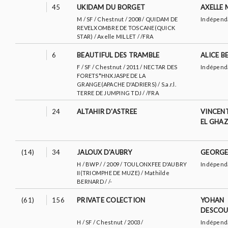
45
UKIDAM DU BORGET
AXELLE 
M / SF / Chestnut / 2008 / QUIDAM DE
Indépend
REVELXOMBRE DE TOSCANE(QUICK
STAR) / Axelle MILLET / /FRA
6
BEAUTIFUL DES TRAMBLE
ALICE B
F / SF / Chestnut / 2011 / NECTAR DES
Indépend
FORETS*HNXJASPE DE LA
GRANGE(APACHE D'ADRIERS) / S.a.r.l.
TERRE DE JUMPING TDJ / /FRA
24
ALTAHIR D'ASTREE
VINCEN
EL GHAZ
(14)
34
JALOUX D'AUBRY
GEORGE
H / BWP / / 2009 / TOULONXFEE D'AUBRY
Indépend
II(TRIOMPHE DE MUZE) / Mathilde
BERNARD / /-
(61)
156
PRIVATE COLECTION
YOHAN
DESCOU
H / SF / Chestnut / 2003 /
Indépend