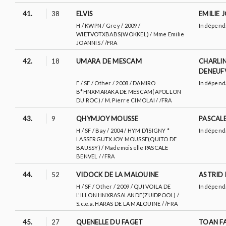
41.
38
ELVIS
EMILIE 
H / KWPN / Grey / 2009 /
Indépend
WIETVOTXBABS(WOKKEL) / Mme Emilie
JOANNIS / /FRA
42.
18
UMARA DE MESCAM
CHARLI
DENEUF
F / SF / Other / 2008 / DAMIRO
Indépend
B*HNXMARAKA DE MESCAM(APOLLON
DU ROC) / M. Pierre CIMOLAI / /FRA
43.
9
QHYMJOY MOUSSE
PASCALE
H / SF / Bay / 2004 / HYM D’ISIGNY *
Indépend
LASSERGUTXJOY MOUSSE(QUITO DE
BAUSSY) / Mademoiselle PASCALE
BENVEL / /FRA
44.
52
VIDOCK DE LA MALOUINE
ASTRID
H / SF / Other / 2009 / QUI VOILA DE
Indépend
L'ILLON HNXRASALANDE(ZUIDPOOL) /
S.c.e.a. HARAS DE LA MALOUINE / /FRA
45.
27
QUENELLE DU FAGET
TOAN F