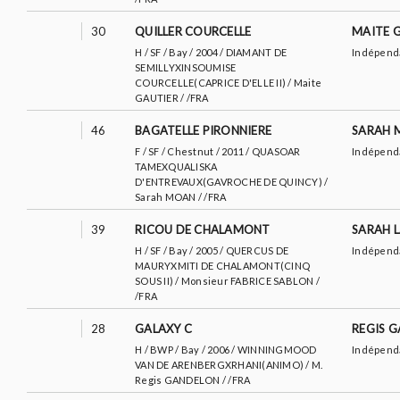
30
QUILLER COURCELLE
MAITE 
H / SF / Bay / 2004 / DIAMANT DE
Indépend
SEMILLYXINSOUMISE
COURCELLE(CAPRICE D'ELLE II) / Maite
GAUTIER / /FRA
46
BAGATELLE PIRONNIERE
SARAH 
F / SF / Chestnut / 2011 / QUASOAR
Indépend
TAMEXQUALISKA
D'ENTREVAUX(GAVROCHE DE QUINCY) /
Sarah MOAN / /FRA
39
RICOU DE CHALAMONT
SARAH 
H / SF / Bay / 2005 / QUERCUS DE
Indépend
MAURYXMITI DE CHALAMONT(CINQ
SOUS II) / Monsieur FABRICE SABLON /
/FRA
28
GALAXY C
REGIS 
H / BWP / Bay / 2006 / WINNINGMOOD
Indépend
VAN DE ARENBERGXRHANI(ANIMO) / M.
Regis GANDELON / /FRA