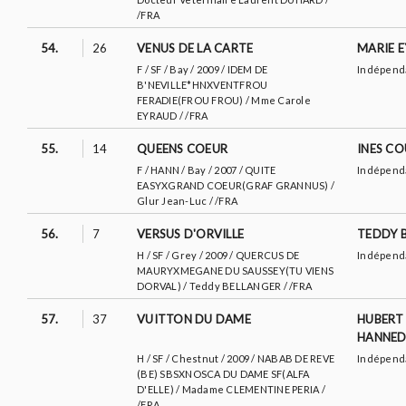
/FRA
54.
26
VENUS DE LA CARTE
MARIE 
F / SF / Bay / 2009 / IDEM DE
Indépend
B'NEVILLE*HNXVENTFROU
FERADIE(FROU FROU) / Mme Carole
EYRAUD / /FRA
55.
14
QUEENS COEUR
INES C
F / HANN / Bay / 2007 / QUITE
Indépend
EASYXGRAND COEUR(GRAF GRANNUS) /
Glur Jean-Luc / /FRA
56.
7
VERSUS D'ORVILLE
TEDDY 
H / SF / Grey / 2009 / QUERCUS DE
Indépend
MAURYXMEGANE DU SAUSSEY(TU VIENS
DORVAL) / Teddy BELLANGER / /FRA
57.
37
VUITTON DU DAME
HUBERT
HANNE
H / SF / Chestnut / 2009 / NABAB DE REVE
Indépend
(BE) SBSXNOSCA DU DAME SF(ALFA
D'ELLE) / Madame CLEMENTINE PERIA /
/FRA