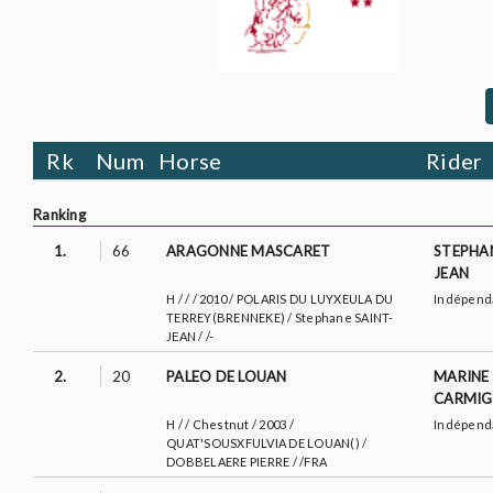
Rk
Num
Horse
Rider
Ranking
1.
66
ARAGONNE MASCARET
STEPHA
JEAN
H / / / 2010 / POLARIS DU LUYXEULA DU
Indépend
TERREY(BRENNEKE) / Stephane SAINT-
JEAN / /-
2.
20
PALEO DE LOUAN
MARINE
CARMI
H / / Chestnut / 2003 /
Indépend
QUAT'SOUSXFULVIA DE LOUAN() /
DOBBELAERE PIERRE / /FRA