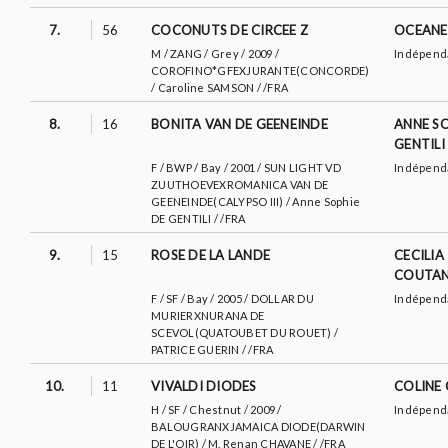
7.
56
COCONUTS DE CIRCEE Z
OCEANE
M / ZANG / Grey / 2009 /
Indépend
COROFINO*GFEXJURANTE(CONCORDE)
/ Caroline SAMSON / /FRA
8.
16
BONITA VAN DE GEENEINDE
ANNE SO
GENTILI
F / BWP / Bay / 2001 / SUN LIGHT VD
Indépend
ZUUTHOEVEXROMANICA VAN DE
GEENEINDE(CALYPSO III) / Anne Sophie
DE GENTILI / /FRA
9.
15
ROSE DE LA LANDE
CECILIA
COUTA
F / SF / Bay / 2005 / DOLLAR DU
Indépend
MURIERXNURANA DE
SCEVOL(QUATOUBET DU ROUET) /
PATRICE GUERIN / /FRA
10.
11
VIVALDI DIODES
COLINE
H / SF / Chestnut / 2009 /
Indépend
BALOUGRANXJAMAICA DIODE(DARWIN
DE L'OIR) / M. Renan CHAVANE / /FRA