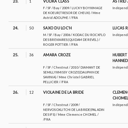
23.
1
VODKA CLASS
ASTRID
F / SF / Bay / 2009 / LUCKY BOYXIMAGE
Indépend
DE KOEUR(TRESOR DE CHEUX) / Mme
Astrid ADOLPHE / /FRA
24.
50
SAXO DU LOC'H
LUCAS 
M / SF / Bay / 2006 / KODAC DU ROCXFLO
Indépend
DES BREVIAIRES(QUIDAM DE REVEL) /
ROGER POTTIER / /FRA
25.
36
AMARA CROZE
HUBERT
HANNE
F / SF / Chestnut / 2010 / DIAMANT DE
Indépend
SEMILLYXMISSY CROZE(DAUPHIN DE
SAVINIA) / Mme Christel GABRIEL
PELLICIER / /FRA
26.
12
VIOLAINE DE LA BRIDE
CLEMEN
CHOME
F / SF / Chestnut / 2009 /
Indépend
NERVOSOXLITCHI DE LA BRIDE(PALADIN
DES IFS) / Mme Clemence CHOMEL /
/FRA