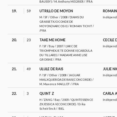
BAUSSY) / M. Anthony MEGRIER / /FRA
19.
59
UTRILLO DE MOYON
ROMAIN
M / SF / Other / 2008 / DIAMS DU
Indépend
GRASSETXJOCONDE DE
MOYON(NARCOS II) / ROMAIN TICHIT /
/FRA
20.
23
TAKE ME HOME
CECILE
F / SF / Bay / 2007 / L'ARC DE
Indépend
TRIOMPHEXJE TE DONNE II(CABDULA
DU TILLARD) / MADAME ANNE LISE
GROISNE / /FRA
21.
49
ULULE DE RAIS
JULIE N
F / SF / Other / 2008 / JAGUAR
Indépend
MAILXQUERIDA DE RAIS(CONCORDE) /
M. Maxence MAILLOT / /FRA
22.
3
QUINT Z
CARLA 
H / ZANG / Bay / 2005 / QUINTESSENCE
Indépend
ZXJESSICA V(CONCORDE) / Erika
Scheirlinck / /BEL