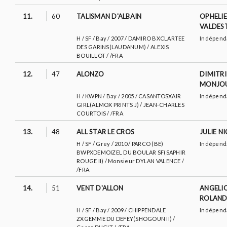
11.
60
TALISMAN D'ALBAIN
OPHELIE
VALDES
H / SF / Bay / 2007 / DAMIRO BXCLARTEE
Indépend
DES GARINS(LAUDANUM) / ALEXIS
BOUILLOT / /FRA
12.
47
ALONZO
DIMITRI
MONJO
H / KWPN / Bay / 2005 / CASANTOSXAIR
Indépend
GIRL(ALMOX PRINTS J) / JEAN-CHARLES
COURTOIS / /FRA
13.
48
ALL STAR LE CROS
JULIE N
H / SF / Grey / 2010 / PARCO (BE)
Indépend
BWPXDEMOIZEL DU BOULAR SF(SAPHIR
ROUGE II) / Monsieur DYLAN VALENCE /
/FRA
14.
51
VENT D'ALLON
ANGELI
ROLAND
H / SF / Bay / 2009 / CHIPPENDALE
Indépend
ZXGEMME DU DEFEY(SHOGOUN II) /