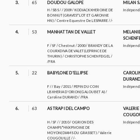
3.
65
DOUDOU GALOPE
MILAN S
H / SBS / / 2009 / KODIACKXHEROINE DE
Indépend
BONNUT(GRAVES*LOT ET GARONNE
HN) / Centre Equestre De LESPARRE / /-
4.
53
MANHATTAN DE VALLET
MELANI
SCHENFE
F / SF / Chestnut / 2000 / BRANDY DE LA
Indépend
COURXDIVA DE VALET(LEPRINCE DE
THURIN) / CHRISTOPHE SCHENFEIGEL /
/FRA
5.
22
BABYLONE D'ELLIPSE
CAROLI
DURAN
F / / Bay / 2011 / PEPIN DU COIN
Indépend
LBXHERIA D'ORION(GALOUBET A) /
Caroline DURAND / /FRA
6.
63
ASTRAPI DEL CAMPO
VALERIE
COUGOU
H / SF / / 2010 / OGRION DES
Indépend
CHAMPS*HNXPIVOINE DE
MOYON(DIAMS DU GRASSET) / Valerie
COUGOUILLE / /-